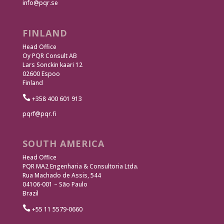
info@pqr.se
FINLAND
Head Office
Oy PQR Consult AB
Lars Sonckin kaari 12
02600 Espoo
Finland

+358 400 601 913
pqrf@pqr.fi
SOUTH AMERICA
Head Office
PQR MA2 Engenharia & Consultoria Ltda.
Rua Machado de Assis, 544
04106-001 – São Paulo
Brazil

+55 11 5579-0660